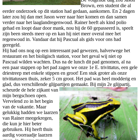
Brown, een student die al
eerder onderzoek op dit station had gedaan, aankomen. En 2 dagen
later zou hij dan met Jason weer naar hier komen en dan samen
verder naar het laaglandregenwoud. Rainer heeft als kind polio
gehad en loopt daar door mank, nou hij de 60 gepasseerd is, speelt
zijn been steeds meer op en kan hij niet meer overal mee het
regenwoud in. Vandaar dat hij Pascual als gids voor ons had
geregeld.
Hij had ons nog op een interessant pad gewezen, halverwege het
restaurant en het bioligisch station, voor het geval wij niet op
Pascual wilden wachten. Dus na de lunch dit pad genomen, al na
een paar stappen op het pad zagen we onze 1e E. trivittatus, een gele
driestreep met enkele stippen en groot! Een stuk groter als onze
trivittatussen thuis, zeker 5 cm groot. Het pad was heel modderig en
glad, dus verschillende glijpartijen gemaakt.
Bij mijn 2e glijpartij,
scheurde de hele zijkant van
mijn bergschoen open.
Vervelend zo in het begin
van de vakantie. Maar
gelukkig hadden we laarzen
van Rainer meegekregen,
die kun je hier beter
gebruiken. Hij heeft thuis
aardig voorraadje laarzen