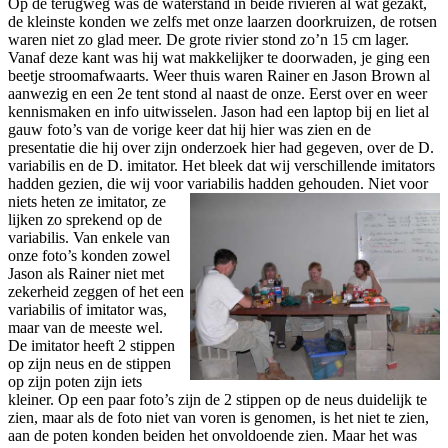
Op de terugweg was de waterstand in beide rivieren al wat gezakt,
de kleinste konden we zelfs met onze laarzen doorkruizen, de rotsen
waren niet zo glad meer. De grote rivier stond zo’n 15 cm lager.
Vanaf deze kant was hij wat makkelijker te doorwaden, je ging een
beetje stroomafwaarts. Weer thuis waren Rainer en Jason Brown al
aanwezig en een 2e tent stond al naast de onze. Eerst over en weer
kennismaken en info uitwisselen. Jason had een laptop bij en liet al
gauw foto’s van de vorige keer dat hij hier was zien en de
presentatie die hij over zijn onderzoek hier had gegeven, over de D.
variabilis en de D. imitator. Het bleek dat wij verschillende imitators
hadden gezien, die wij voor variabilis hadden
gehouden. Niet voor
niets heten ze imitator, ze
lijken zo sprekend op de
variabilis. Van enkele van
onze foto’s konden zowel
Jason als Rainer niet met
zekerheid zeggen of het een
variabilis of imitator was,
maar van de meeste wel.
De imitator heeft 2 stippen
op zijn neus en de stippen
op zijn poten zijn iets
kleiner. Op een paar foto’s zijn de 2 stippen op de neus duidelijk te
zien, maar als de foto niet van voren is genomen, is het niet te zien,
aan de poten konden beiden het onvoldoende zien. Maar het was