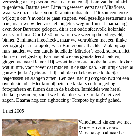
verrassing als je gewoon even naar buiten kijkt om van het uitzicht
te genieten. Daarna even Lima in geweest, eerst naar Miraflores,
waar we onze tickets voor Tarapoto ophaalden. Dit zou een leuke
wijk zijn om ’s avonds te gaan stappen, veel gezellige restaurants en
bars, maar wij willen zo snel mogelijk weg uit Lima. Daarna nog
even door Barranco gelopen, dit is een oude sfeervolle koloniale
wijk van Lima. Om 12.30 uur waren we weer op het vliegveld,
binnen 2 minuten ingecheckt, maar we vertrokken met een flinke
vertraging naar Tarapoto, waar Rainer ons afhaalde. Vlak bij zijn
huis hadden we een aardig hotelletje ‘Mirador’, goed, schoon, niet
duur en heel gastvrij. Kort nadat we ons geïnstalleerd hadden,
gingen we naar Rainer. Hij woont in een oud adobe huis met lekker
wat ruimte, voor zover dat midden in de stad kan. Natuurlijk werd al
gauw zijn ‘lab’ getoond. Hij had hier enkele mooie kikkertjes,
hagedissen en slangen zitten. Een deel had hij omgebouwd tot een
overdekte tuin. Hier kon hij beter de kikkers en hun gedrag
fotograferen en filmen dan in de bakken. Inmiddels was het al
donker geworden, zodat we in dat deel van zijn ‘lab’ niet veel
zagen. Daarna nog een sightseeing ‘Tarapoto by night’ gehad.
1 mei 2005
Vanochtend gingen we met
Rainer en zijn vrouw
Mariana op pad naar het