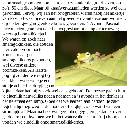
je normaal gesproken nooit aan, daar ze onder de grond leven, op
zo’n 50 cm diep. Maar bij graafwerkzaamheden worden ze wel eens
gevonden. Terwijl wij aan het fotograferen waren nabij het akkertje
van Pascual was hij even aan het graven en vond deze aardwormen.
Op de terugweg nog enkele bufo’s gevonden. ’s Avonds Pascual
mee uit eten genomen naar het wegrestaurant en op de terugweg
weer op
boomkikkerjacht.
We waren op zoek naar
smaragdkikkers, die zouden
hier volop voor moeten
komen, maar geen
smaragdkikkers gevonden,
wel diverse andere
boomkikkers. Als laatste
poging zouden we nog bij
een klein watervalletje een
stukje achter het dorpje gaan
kijken, daar had hij ze ook wel eens gehoord. De meeste paden kun
je eigenlijk nauwelijks paden noemen en ’s avonds in het donker is
het helemaal een ramp. Goed dat we laarzen aan hadden, je zakt
regelmatig diep weg in de modder of je glijd zo de wand van een
stroompje af. Maar na heel wat geglibber, geglij en geklauter over
gladde rotsen, kwamen we bij het watervalletje aan. En ja hoor, daar
vonden we eindelijk onze smaragdkikkertjes.