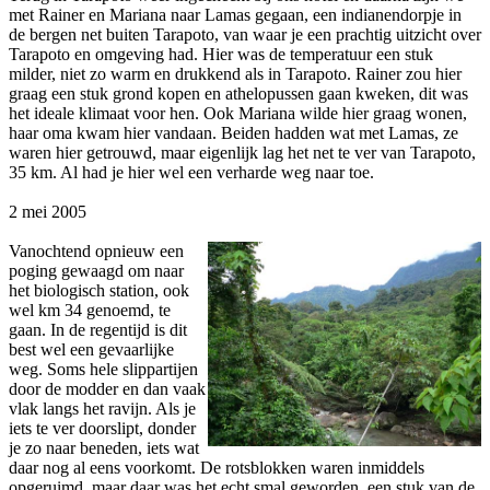
met Rainer en Mariana naar Lamas gegaan, een indianendorpje in
de bergen net buiten Tarapoto, van waar je een prachtig uitzicht over
Tarapoto en omgeving had. Hier was de temperatuur een stuk
milder, niet zo warm en drukkend als in Tarapoto. Rainer zou hier
graag een stuk grond kopen en athelopussen gaan kweken, dit was
het ideale klimaat voor hen. Ook Mariana wilde hier graag wonen,
haar oma kwam hier vandaan. Beiden hadden wat met Lamas, ze
waren hier getrouwd, maar eigenlijk lag het net te ver van Tarapoto,
35 km. Al had je hier wel een verharde weg naar toe.
2 mei 2005
Vanochtend opnieuw een
poging gewaagd om naar
het biologisch station, ook
wel km 34 genoemd, te
gaan. In de regentijd is dit
best wel een gevaarlijke
weg. Soms hele slippartijen
door de modder en dan vaak
vlak langs het ravijn. Als je
iets te ver doorslipt, donder
je zo naar beneden, iets wat
daar nog al eens voorkomt. De rotsblokken waren inmiddels
opgeruimd, maar daar was het echt smal geworden, een stuk van de