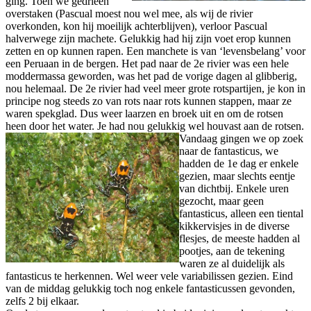
ging. Toen we gedrieën
overstaken (Pascual moest nou wel mee, als wij de rivier
overkonden, kon hij moeilijk achterblijven), verloor Pascual
halverwege zijn machete. Gelukkig had hij zijn voet erop kunnen
zetten en op kunnen rapen. Een manchete is van ‘levensbelang’ voor
een Peruaan in de bergen. Het pad naar de 2e rivier was een hele
moddermassa geworden, was het pad de vorige dagen al glibberig,
nou helemaal. De 2e rivier had veel meer grote rotspartijen, je kon in
principe nog steeds zo van rots naar rots kunnen stappen, maar ze
waren spekglad. Dus weer laarzen en broek uit en om de rotsen
heen door het water. Je had nou gelukkig wel houvast aan de rotsen.
Vandaag gingen we op zoek
naar de fantasticus, we
hadden de 1e dag er enkele
gezien, maar slechts eentje
van dichtbij. Enkele uren
gezocht, maar geen
fantasticus, alleen een tiental
kikkervisjes in de diverse
flesjes, de meeste hadden al
pootjes, aan de tekening
waren ze al duidelijk als
fantasticus te herkennen. Wel weer vele variabilissen gezien. Eind
van de middag gelukkig toch nog enkele fantasticussen gevonden,
zelfs 2 bij elkaar.