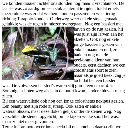
we konden draaien, achter ons stonden nog maar 2 vrachtauto’s. De
laatste was zo aardig om een stuk achteruit te rijden, totdat er iets
meer ruimte was zodat we hem konden passeren en weer terug
richting Tarapoto konden. Onderweg weer enkele stops gemaakt,
gelukkig was de regen in miezer overgegaan.
Nog een bassleri met
larven op de rug gezien, hij
was juist zijn larven aan het
afzetten. Ook nog enkele
jonge bassleri’s gezien van
enkele maanden oud, ze
hadden nog niet de
geel/oranje kleur van hun
ouders, eerst dachten we een
colosthetus soort te zien,
maar als je goed keek, zag je
toch dat het een bassleri
was. De volwassen bassleri’s waren vrij groot, een cm of 4-5.
Sommige schoten weg als je in de buurt kwam, andere bleven rustig
zitten.
Bij een watervalletje ook nog een jonge colosthetus nexipus gezien.
Een beauty met zijn rode zijstreep. Ook zaten er enkele
wateranolissen, maar deze doken gelijk onder de stenen weg. Nog
verschillende stenen opgelicht, om te kijken welke soort het was,
maar ze niet meer gevonden.
Terug in Tarapoto weer ingecheckt bij ons hotel en daarna zijn we