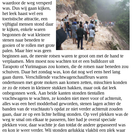
waardoor de weg versperd
was. Dus wij gaan kijken,
het leek haast wel een
toeristische attractie, een
vijftigtal mensen stond daar
te kijken, enkele waren
begonnen de wat kleinere
stenen naar beneden te
gooien of te rollen met grote
palen. Maar hier was geen
beginnen aan, de meeste rotsen waren te groot om met de hand te
verplaatsen. Men moest nou wachten tot er een bulldozer uit
Tarapoto of Yurimaguas zou komen, die de rotsen naar beneden zou
schuiven. Daar het zondag was, kon dat nog wel eens heel lang
gaan duren. Verschillende vrachtwagenchauffeurs waren
ondertussen met grote mokers aan komen zetten, misschien konden
ze zo de rotsen in kleinere stukken hakken, maar ook dat leek
onbegonnen werk. Aan beide kanten stonden tientallen
vrachtwagens te wachten, ze konden niet meer voor of achteruit,
alles was een heel modderbad geworden, stenen lagen achter de
banden van de vrachtauto’s opdat ze niet verder achteruit zouden
gaan, daar ze op een lichte helling stonden. Op veel plekken was de
weg te smal om elkaar te passeren, hier had je overal speciale
plekken voor, daar wachtte je dan totdat de andere gepasseerd was
en kon je weer verder. Wij stonden gelukkig vlakbij een plek waar