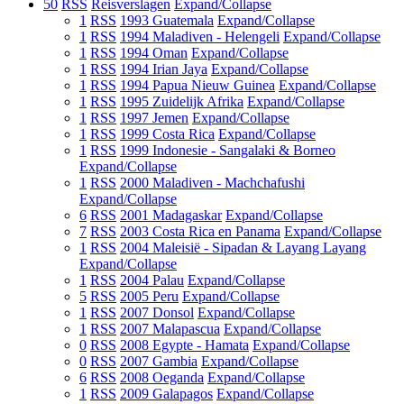
50
RSS
Reisverslagen
Expand/Collapse
1
RSS
1993 Guatemala
Expand/Collapse
1
RSS
1994 Maladiven - Helengeli
Expand/Collapse
1
RSS
1994 Oman
Expand/Collapse
1
RSS
1994 Irian Jaya
Expand/Collapse
1
RSS
1994 Papua Nieuw Guinea
Expand/Collapse
1
RSS
1995 Zuidelijk Afrika
Expand/Collapse
1
RSS
1997 Jemen
Expand/Collapse
1
RSS
1999 Costa Rica
Expand/Collapse
1
RSS
1999 Indonesie - Sangalaki & Borneo
Expand/Collapse
1
RSS
2000 Maladiven - Machchafushi
Expand/Collapse
6
RSS
2001 Madagaskar
Expand/Collapse
7
RSS
2003 Costa Rica en Panama
Expand/Collapse
1
RSS
2004 Maleisië - Sipadan & Layang Layang
Expand/Collapse
1
RSS
2004 Palau
Expand/Collapse
5
RSS
2005 Peru
Expand/Collapse
1
RSS
2007 Donsol
Expand/Collapse
1
RSS
2007 Malapascua
Expand/Collapse
0
RSS
2008 Egypte - Hamata
Expand/Collapse
0
RSS
2007 Gambia
Expand/Collapse
6
RSS
2008 Oeganda
Expand/Collapse
1
RSS
2009 Galapagos
Expand/Collapse