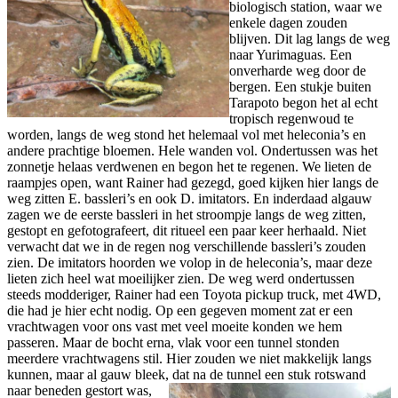
biologisch station, waar we
enkele dagen zouden
blijven. Dit lag langs de weg
naar Yurimaguas. Een
onverharde weg door de
bergen. Een stukje buiten
Tarapoto begon het al echt
tropisch regenwoud te
worden, langs de weg stond het helemaal vol met heleconia’s en
andere prachtige bloemen. Hele wanden vol. Ondertussen was het
zonnetje helaas verdwenen en begon het te regenen. We lieten de
raampjes open, want Rainer had gezegd, goed kijken hier langs de
weg zitten E. bassleri’s en ook D. imitators. En inderdaad algauw
zagen we de eerste bassleri in het stroompje langs de weg zitten,
gestopt en gefotografeert, dit ritueel een paar keer herhaald. Niet
verwacht dat we in de regen nog verschillende bassleri’s zouden
zien. De imitators hoorden we volop in de heleconia’s, maar deze
lieten zich heel wat moeilijker zien. De weg werd ondertussen
steeds modderiger, Rainer had een Toyota pickup truck, met 4WD,
die had je hier echt nodig. Op een gegeven moment zat er een
vrachtwagen voor ons vast met veel moeite konden we hem
passeren. Maar de bocht erna, vlak voor een tunnel stonden
meerdere vrachtwagens stil. Hier zouden we niet makkelijk langs
kunnen, maar al gauw bleek,
dat na de tunnel een stuk rotswand
naar beneden gestort was,