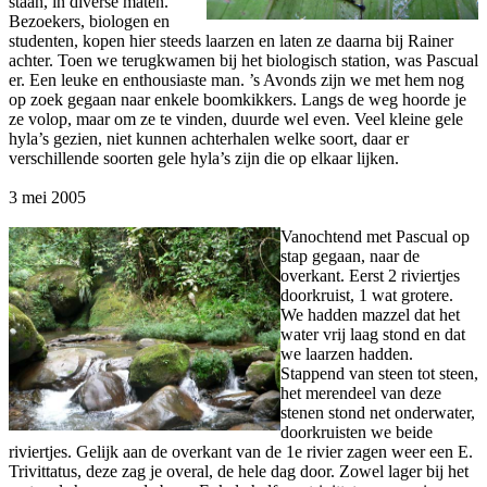
staan, in diverse maten.
Bezoekers, biologen en
studenten, kopen hier steeds laarzen en laten ze daarna bij Rainer
achter. Toen we terugkwamen bij het biologisch station, was Pascual
er. Een leuke en enthousiaste man. ’s Avonds zijn we met hem nog
op zoek gegaan naar enkele boomkikkers. Langs de weg hoorde je
ze volop, maar om ze te vinden, duurde wel even. Veel kleine gele
hyla’s gezien, niet kunnen achterhalen welke soort, daar er
verschillende soorten gele hyla’s zijn die op elkaar lijken.
3 mei 2005
Vanochtend met Pascual op
stap gegaan, naar de
overkant. Eerst 2 riviertjes
doorkruist, 1 wat grotere.
We hadden mazzel dat het
water vrij laag stond en dat
we laarzen hadden.
Stappend van steen tot steen,
het merendeel van deze
stenen stond net onderwater,
doorkruisten we beide
riviertjes. Gelijk aan de overkant van de 1e rivier zagen weer een E.
Trivittatus, deze zag je overal, de hele dag door. Zowel lager bij het