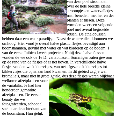
van deze poel stroomden
over de hele breedte kleine
stroompjes en watervalletjes
naar beneden, met her en der
planten er tussen. Deze
vormden weer een volgende
poel met overal begroeide
rotsen. De athelopussen
hebben daar een waar paradijsje. Naast de watervallen klommen we
omhoog. Hier vond je overal halve plastic flesjes bevestigd aan
boomstammen, gevuld met water en wat bladeren op de bodem. 1
van de eerste Inibico kweekprojecten. Nabij deze halve flessen
vonden de we ook de 1e D. variabilissen. Sommigen zaten gewoon
op de rand van de flesjes of er net boven. In verschillende halve
flesjes vonden we kikkervisjes, van net afgezette kikkervisjes tot
kikkervisjes die bijna aan land kwamen. In dit gebied zag je wel
bromelia’s, maar niet in grote getale, dus deze flesjes waren blijkbaar
welkome
afzetplaatsen voor
de variabilis. Je had hier
honderden gemaakte
afzetplaatsen. De eerste
beauty die we
fotografeerden, schoot al
snel naar de achterkant van
de boomstam, Han gelijk