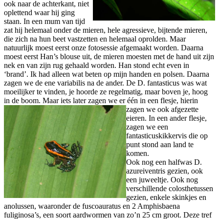
ook naar de achterkant, niet
oplettend waar hij ging
staan. In een mum van tijd
zat hij helemaal onder de mieren, hele agressieve, bijtende mieren,
die zich na hun beet vastzetten en helemaal oprolden. Maar
natuurlijk moest eerst onze fotosessie afgemaakt worden. Daarna
moest eerst Han’s blouse uit, de mieren moesten met de hand uit zijn
nek en van zijn rug gehaald worden. Han stond echt even in
‘brand’. Ik had alleen wat beten op mijn handen en polsen. Daarna
zagen we de ene variabilis na de ander. De D. fantasticus was wat
moeilijker te vinden, je hoorde ze regelmatig, maar boven je, hoog
in de boom. Maar iets later zagen we
er één in een flesje, hierin
zagen we ook afgezette
eieren. In een ander flesje,
zagen we een
fantasticuskikkervis die op
punt stond aan land te
komen.
Ook nog een halfwas D.
azureiventris gezien, ook
een juweeltje. Ook nog
verschillende colosthetussen
gezien, enkele skinkjes en
anolussen, waaronder de fuscoauratus en 2 Amphisbaena
fuliginosa’s, een soort aardwormen van zo’n 25 cm groot. Deze tref