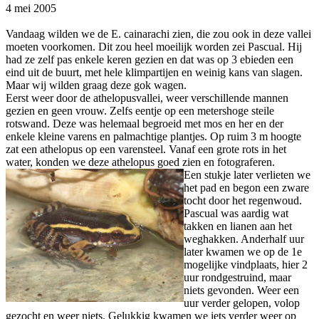
4 mei 2005
Vandaag wilden we de E. cainarachi zien, die zou ook in deze vallei
moeten voorkomen. Dit zou heel moeilijk worden zei Pascual. Hij
had ze zelf pas enkele keren gezien en dat was op 3 ebieden een
eind uit de buurt, met hele klimpartijen en weinig kans van slagen.
Maar wij wilden graag deze gok wagen.
Eerst weer door de athelopusvallei, weer verschillende mannen
gezien en geen vrouw. Zelfs eentje op een metershoge steile
rotswand. Deze was helemaal begroeid met mos en her en der
enkele kleine varens en palmachtige plantjes. Op ruim 3 m hoogte
zat een athelopus op een varensteel. Vanaf een grote rots in het
water, konden we deze athelopus goed zien en fotograferen.
Een stukje later verlieten we
het pad en begon een zware
tocht door het regenwoud.
Pascual was aardig wat
takken en lianen aan het
weghakken. Anderhalf uur
later kwamen we op de 1e
mogelijke vindplaats, hier 2
uur rondgestruind, maar
niets gevonden. Weer een
uur verder gelopen, volop
gezocht en weer niets. Gelukkig kwamen we iets verder weer op