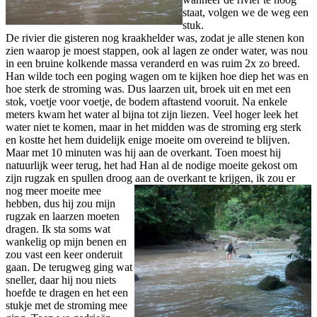
staat, volgen we de weg een
stuk.
De rivier die gisteren nog kraakhelder was, zodat je alle stenen kon
zien waarop je moest stappen, ook al lagen ze onder water, was nou
in een bruine kolkende massa veranderd en was ruim 2x zo breed.
Han wilde toch een poging wagen om te kijken hoe diep het was en
hoe sterk de stroming was. Dus laarzen uit, broek uit en met een
stok, voetje voor voetje, de bodem aftastend vooruit. Na enkele
meters kwam het water al bijna tot zijn liezen. Veel hoger leek het
water niet te komen, maar in het midden was de stroming erg sterk
en kostte het hem duidelijk enige moeite om overeind te blijven.
Maar met 10 minuten was hij aan de overkant. Toen moest hij
natuurlijk weer terug, het had Han al de nodige moeite gekost om
zijn rugzak en spullen droog aan de overkant te
krijgen, ik zou er
nog meer moeite mee
hebben, dus hij zou mijn
rugzak en laarzen moeten
dragen. Ik sta soms wat
wankelig op mijn benen en
zou vast een keer onderuit
gaan. De terugweg ging wat
sneller, daar hij nou niets
hoefde te dragen en het een
stukje met de stroming mee