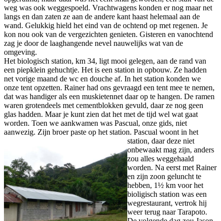
weg was ook weggespoeld. Vrachtwagens konden er nog maar net
langs en dan zaten ze aan de andere kant haast helemaal aan de
wand. Gelukkig hield het eind van de ochtend op met regenen. Je
kon nou ook van de vergezichten genieten. Gisteren en vanochtend
zag je door de laaghangende nevel nauwelijks wat van de
omgeving.
Het biologisch station, km 34, ligt mooi gelegen, aan de rand van
een piepklein gehuchtje. Het is een station in opbouw. Ze hadden
net vorige maand de wc en douche af. In het station konden we
onze tent opzetten. Rainer had ons gevraagd een tent mee te nemen,
dat was handiger als een muskietennet daar op te hangen. De ramen
waren grotendeels met cementblokken gevuld, daar ze nog geen
glas hadden. Maar je kunt zien dat het met de tijd wel wat gaat
worden. Toen we aankwamen was Pascual, onze gids, niet
aanwezig. Zijn broer paste op het station.
Pascual woont in het
station, daar deze niet
onbewaakt mag zijn, anders
zou alles weggehaald
worden. Na eerst met Rainer
en zijn zoon geluncht te
hebben, 1½ km voor het
bioligisch station was een
wegrestaurant, vertrok hij
weer terug naar Tarapoto.
De volgende dag zou Jason