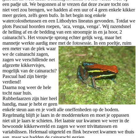
een padje uit. We begonnen al te vrezen dat deze zware tocht ons
niet veel zou brengen, we hadden al een uur of 4 geen enkele kikker
meer gezien, zelfs geen bufo. In het begin nog enkele
watercolosthetussen en een Lithodytes lineatus gevonden. Totdat we
plots Pascual hoorden roepen, ‘aca, venga, venga’. Wij razendsnel
de helling af en de bedding van een stroompje in en ja hoor, 2
cainarachi’s. Het vrouwtje sprong echter gelijk weg, maar het
mannetje werkte aardig mee met de fotosessie.
In een poeltje, ruim
een meter van de plek waar
we de cainarachi zagen,
zagen we verschillende net
afgezette kikkervisjes,
mogelijk van de cainarachi?
Pascual had zijn biertje
verdiend!
Daarna nog weer de hele
tocht naar huis.
Rubberlaarzen zijn hier heel
handig, maar je hebt er geen
enkele steun aan en je voelt alle oneffenheden op de bodem.
Regelmatig blijft je laars in de moddersteken en moet je oppassen
niet uit je laars te schieten. Het laatste uur kwamen we weer in de
bewoonde kikkerwereld en zagen we weer trivittatussen en
variabilissen. Helemaal uitgeteld en flink bezweet kwamen we thuis
aan, maar we hadden de cainarachi gezien.