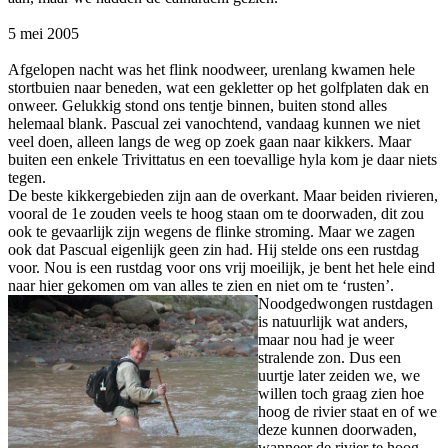
5 mei 2005
Afgelopen nacht was het flink noodweer, urenlang kwamen hele
stortbuien naar beneden, wat een gekletter op het golfplaten dak en
onweer. Gelukkig stond ons tentje binnen, buiten stond alles
helemaal blank. Pascual zei vanochtend, vandaag kunnen we niet
veel doen, alleen langs de weg op zoek gaan naar kikkers. Maar
buiten een enkele Trivittatus en een toevallige hyla kom je daar niets
tegen.
De beste kikkergebieden zijn aan de overkant. Maar beiden rivieren,
vooral de 1e zouden veels te hoog staan om te doorwaden, dit zou
ook te gevaarlijk zijn wegens de flinke stroming. Maar we zagen
ook dat Pascual eigenlijk geen zin had. Hij stelde ons een rustdag
voor. Nou is een rustdag voor ons vrij moeilijk, je bent het hele eind
naar hier gekomen om van alles te zien en niet om te ‘rusten’.
Noodgedwongen rustdagen
is natuurlijk wat anders,
maar nou had je weer
stralende zon. Dus een
uurtje later zeiden we, we
willen toch graag zien hoe
hoog de rivier staat en of we
deze kunnen doorwaden,
wanneer de rivier te hoog