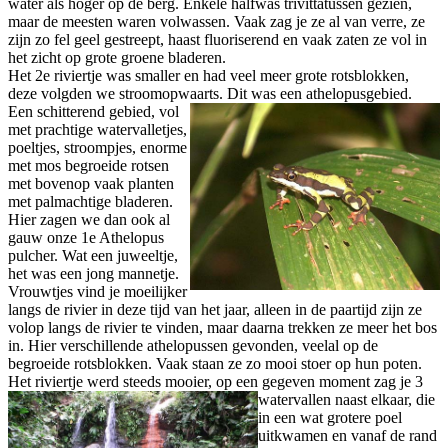
water als hoger op de berg. Enkele halfwas trivittatussen gezien,
maar de meesten waren volwassen. Vaak zag je ze al van verre, ze
zijn zo fel geel gestreept, haast fluoriserend en vaak zaten ze vol in
het zicht op grote groene bladeren.
Het 2e riviertje was smaller en had veel meer grote rotsblokken,
deze volgden we stroomopwaarts.
Dit was een athelopusgebied.
Een schitterend gebied, vol
met prachtige watervalletjes,
poeltjes, stroompjes, enorme
met mos begroeide rotsen
met bovenop vaak planten
met palmachtige bladeren.
Hier zagen we dan ook al
gauw onze 1e Athelopus
pulcher. Wat een juweeltje,
het was een jong mannetje.
Vrouwtjes vind je moeilijker
langs de rivier in deze tijd van het jaar, alleen in de paartijd zijn ze
volop langs de rivier te vinden, maar daarna trekken ze meer het bos
in. Hier verschillende athelopussen gevonden, veelal op de
begroeide rotsblokken. Vaak staan ze zo mooi stoer op hun poten.
Het riviertje werd steeds mooier, op een gegeven moment zag je 3
watervallen naast elkaar, die
in een wat grotere poel
uitkwamen en vanaf de rand