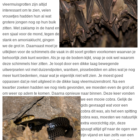
vleermuisgrotten zijn altijd
interessant om te zien, velen
vrouwtjes hadden hun al wat
grotere jongen nog op hun buik
zitten. Met zaklamp in de hand en
een sjaal voor de mond, tegen de
stank en amoniaklucht, gingen
we de grot in. Daarnaast moet je
uitkijken voor de schimmels die vaak in dit soort grotten voorkomen waarvan je
behoorlijk ziek kunt worden. Als je op de bodem kijkt, snap je ook wel waarom
deze schimmels hier zitten. Je loopt door een dikke laag bewegende
uitwerpselen vol met duizendpoten, wantsen, pissebedden en alles wat je nog
meer kunt bedenken, maar wat je eigenlijk niet wilt zien. Je moest goed
oppassen dat je niet uitgleed in de dikke laag vleermuizenstront. Na een
kwartier zoeken hadden we nog niets gevonden, we moesten even de grot uit
om weer op adem te komen. Daarna opnieuw naar binnen.
Deze keer vonden
we een mooie cobra. Gelijk de
gids gevraagd wat voor een
cobra dit was, als het een spitting
cobra was, moesten we natuurlijk
extra voorzichtig zijn, deze
spuugt altijd gif naar de ogen van
zijn vijand en kan zelfs van een