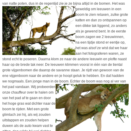
van natte poten, dus in de regentijd zie je ze bijna altijd in de bomen.
Het was
geweldig om leeuwen in een
boom te zien relaxen, zulke grote
katten en dan zo ontspannen op
een dikke tak liggend, zo anders
als je gewend bent. In de eerste
boom zagen we 2 leeuwinnen,
na een tijdje stond er eentje op,
het was alsof ze wist dat we haar
aan het fotograferen waren, ze
stond echt te poseren. Daarna klom ze naar de andere leeuwin en plofte naast
haar op de brede tak neer. De leeuwen klimmen vooral in één van de tiental
grote vijgenbomen die daarop de savanne staan. Je rijdt van gewoon van de
ene vijgenboom naar de andere en je hoopt geluk te hebben. En dat hadden
we nogmaals. Een jonge man in de boom. Echter de boom was nog al ver van
het pad vandaan.
Wij probeerden
onze chauffeur over te halen om
van het pad af te gaan en door
het hoge gras wat dichter naar de
boom te rijden. Met een grote
glimlach zei hij, als wij zouden
uitstappen en zouden helpen
duwen als de auto kwam vast te