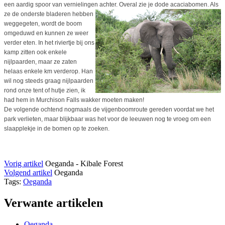
een aardig spoor van vernielingen achter.
Overal zie je dode acaciabomen. Als
ze de onderste bladeren hebben
weggegeten, wordt de boom
omgeduwd en kunnen ze weer
verder eten. In het riviertje bij ons
kamp zitten ook enkele
nijlpaarden, maar ze zaten
helaas enkele km verderop. Han
wil nog steeds graag nijlpaarden
rond onze tent of hutje zien, ik
had hem in Murchison Falls wakker moeten maken!
De volgende ochtend nogmaals de vijgenboomroute gereden voordat we het
park verlieten, maar blijkbaar was het voor de leeuwen nog te vroeg om een
slaapplekje in de bomen op te zoeken.
Vorig artikel
Oeganda - Kibale Forest
Volgend artikel
Oeganda
Tags:
Oeganda
Verwante artikelen
Oeganda