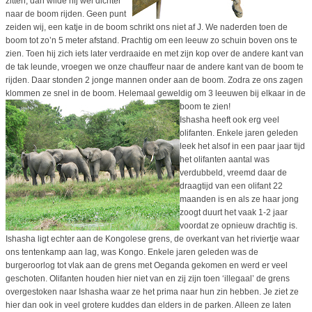
zitten, dan wilde hij wel dichter
naar de boom rijden. Geen punt
zeiden wij, een katje in de boom schrikt ons niet af J. We naderden toen de
boom tot zo’n 5 meter afstand. Prachtig om een leeuw zo schuin boven ons te
zien. Toen hij zich iets later verdraaide en met zijn kop over de andere kant van
de tak leunde, vroegen we onze chauffeur naar de andere kant van de boom te
rijden. Daar stonden 2 jonge mannen onder aan de boom. Zodra ze ons zagen
klommen ze snel in de boom. Helemaal geweldig om 3 leeuwen bij elkaar in de
boom te zien!
Ishasha heeft ook erg veel
olifanten. Enkele jaren geleden
leek het alsof in een paar jaar tijd
het olifanten aantal was
verdubbeld, vreemd daar de
draagtijd van een olifant 22
maanden is en als ze haar jong
zoogt duurt het vaak 1-2 jaar
voordat ze opnieuw drachtig is.
Ishasha ligt echter aan de Kongolese grens, de overkant van het riviertje waar
ons tentenkamp aan lag, was Kongo. Enkele jaren geleden was de
burgeroorlog tot vlak aan de grens met Oeganda gekomen en werd er veel
geschoten. Olifanten houden hier niet van en zij zijn toen ‘illegaal’ de grens
overgestoken naar Ishasha waar ze het prima naar hun zin hebben. Je ziet ze
hier dan ook in veel grotere kuddes dan elders in de parken. Alleen ze laten