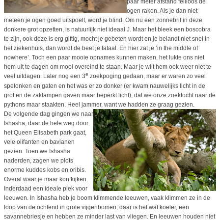
paar meter afstand feilloos de
ogen raken. Als je dan niet
meteen je ogen goed uitspoelt, word je blind. Om nu een zonnebril in deze
donkere grot opzetten, is natuurlijk niet ideaal J. Maar het bleek een boscobra
te zijn, ook deze is erg giftig, mocht je gebeten wordt en je belandt niet snel in
het ziekenhuis, dan wordt de beet je fataal. En hier zat je ‘in the middle of
nowhere’. Toch een paar mooie opnames kunnen maken, het lukte ons niet
hem uit te dagen om mooi overeind te staan. Maar je wilt hem ook weer niet te
e
veel uitdagen. Later nog een 3
zoekpoging gedaan, maar er waren zo veel
spelonken en gaten en het was er zo donker (er kwam nauwelijks licht in de
grot en de zaklampen gaven maar beperkt licht), dat we onze zoektocht naar de
pythons maar staakten. Heel jammer, want we hadden ze graag gezien.
De volgende dag gingen we naar
Ishasha, daar de hele weg door
het Queen Elisabeth park gaat,
vele olifanten en bavianen
gezien. Toen we Ishasha
naderden, zagen we plots
enorme kuddes kobs en oribis.
Overal waar je maar kon kijken.
Inderdaad een ideale plek voor
leeuwen. In Ishasha heb je boom klimmende leeuwen, vaak klimmen ze in de
loop van de ochtend in grote vijgenbomen, daar is het wat koeler, een
savannebriesje en hebben ze minder last van vliegen. En leeuwen houden niet