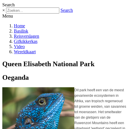
Search
×
Search
Menu
Home
Basilisk
Reisverslagen
Gifkikkerkas
Video
Wereldkaart
Queen Elisabeth National Park
Oeganda
Dit park heeft een van de meest
gevarieerde ecosystemen in
Afrika, van tropisch regenwoud
tot groene weiden, van savannes
tot moerassen. Het smeltwater
van de gletsjers van de
Ruwenzori Mountains heeft een
uitgebreid 'wetland' gecreëerd in