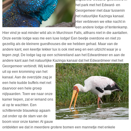
het park met het Edward- en
Georgemeer met daar tussenin
het natuurlijke Kazinga kanaal.
Hier verbleven we elke nacht in
een andere lodge of tentenkamp.
Hier vind je wat minder wild als in Murchison Falls, althans niet in die aantallen.
Onze eerste lodge was me een luxe lodge! Een beetje overdone en niet zo
gezellig als de kleinere guesthouses die we hebben gehad. Maar van de
andere kant, een keertje lekker lux is ook niet weg en een uitzicht waar je u
tegen zegt. De lodge lag op een schiereiland aan het Edwardmeer en aan de
andere kant aan het natuurlijke Kazinga kanaal dat het Edwardmeer met het
Georgemeer verbindt.
Wij keken
uit op een kromming van het
kanaal. Aan de overzijde zag je
een hele kudde buffels met net
daarvoor een hele groep
nijlpaarden. Toen we naar onze
kamer liepen, zat er iemand ons
al op te wachten. Een
schitterende blauwkop agaam
zat onder op de stam van de
boom voor onze kamer. Al gauw
ontdekten we dat in meerdere grotere bomen een mannetje met enkele