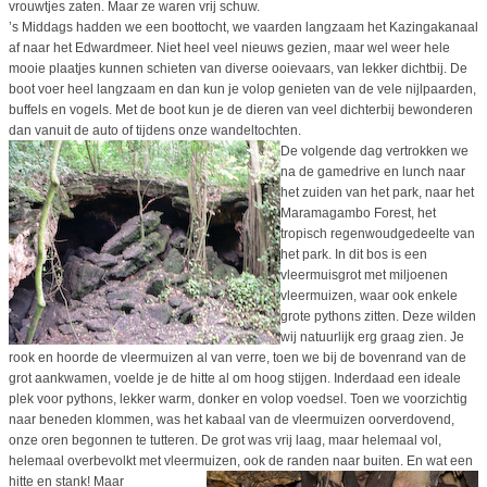
vrouwtjes zaten. Maar ze waren vrij schuw.
’s Middags hadden we een boottocht, we vaarden langzaam het Kazingakanaal
af naar het Edwardmeer. Niet heel veel nieuws gezien, maar wel weer hele
mooie plaatjes kunnen schieten van diverse ooievaars, van lekker dichtbij. De
boot voer heel langzaam en dan kun je volop genieten van de vele nijlpaarden,
buffels en vogels. Met de boot kun je de dieren van veel dichterbij bewonderen
dan vanuit de auto of tijdens onze wandeltochten.
De volgende dag vertrokken we
na de gamedrive en lunch naar
het zuiden van het park, naar het
Maramagambo Forest, het
tropisch regenwoudgedeelte van
het park.
In dit bos is een
vleermuisgrot met miljoenen
vleermuizen, waar ook enkele
grote pythons zitten. Deze wilden
wij natuurlijk erg graag zien. Je
rook en hoorde de vleermuizen al van verre, toen we bij de bovenrand van de
grot aankwamen, voelde je de hitte al om hoog stijgen. Inderdaad een ideale
plek voor pythons, lekker warm, donker en volop voedsel. Toen we voorzichtig
naar beneden klommen, was het kabaal van de vleermuizen oorverdovend,
onze oren begonnen te tutteren. De grot was vrij laag, maar helemaal vol,
helemaal overbevolkt met vleermuizen, ook de randen naar buiten.
En wat een
hitte en stank! Maar