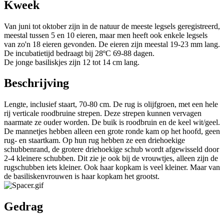
Kweek
Van juni tot oktober zijn in de natuur de meeste legsels geregistreerd,
meestal tussen 5 en 10 eieren, maar men heeft ook enkele legsels
van zo'n 18 eieren gevonden. De eieren zijn meestal 19-23 mm lang.
De incubatietijd bedraagt bij 28ºC 69-88 dagen.
De jonge basiliskjes zijn 12 tot 14 cm lang.
Beschrijving
Lengte, inclusief staart, 70-80 cm. De rug is olijfgroen, met een hele
rij verticale roodbruine strepen. Deze strepen kunnen vervagen
naarmate ze ouder worden. De buik is roodbruin en de keel wit/geel.
De mannetjes hebben alleen een grote ronde kam op het hoofd, geen
rug- en staartkam. Op hun rug hebben ze een driehoekige
schubbenrand, de grotere driehoekige schub wordt afgewisseld door
2-4 kleinere schubben. Dit zie je ook bij de vrouwtjes, alleen zijn de
rugschubben iets kleiner. Ook haar kopkam is veel kleiner. Maar van
de basiliskenvrouwen is haar kopkam het grootst.
Gedrag