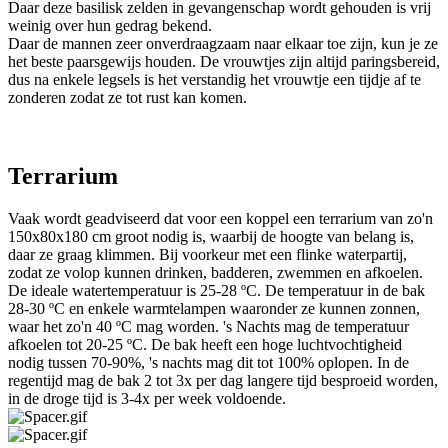
Daar deze basilisk zelden in gevangenschap wordt gehouden is vrij
weinig over hun gedrag bekend.
Daar de mannen zeer onverdraagzaam naar elkaar toe zijn, kun je ze
het beste paarsgewijs houden. De vrouwtjes zijn altijd paringsbereid,
dus na enkele legsels is het verstandig het vrouwtje een tijdje af te
zonderen zodat ze tot rust kan komen.
Terrarium
Vaak wordt geadviseerd dat voor een koppel een terrarium van zo'n
150x80x180 cm groot nodig is, waarbij de hoogte van belang is,
daar ze graag klimmen. Bij voorkeur met een flinke waterpartij,
zodat ze volop kunnen drinken, badderen, zwemmen en afkoelen.
De ideale watertemperatuur is 25-28 ºC. De temperatuur in de bak
28-30 ºC en enkele warmtelampen waaronder ze kunnen zonnen,
waar het zo'n 40 ºC mag worden. 's Nachts mag de temperatuur
afkoelen tot 20-25 ºC. De bak heeft een hoge luchtvochtigheid
nodig tussen 70-90%, 's nachts mag dit tot 100% oplopen. In de
regentijd mag de bak 2 tot 3x per dag langere tijd besproeid worden,
in de droge tijd is 3-4x per week voldoende.