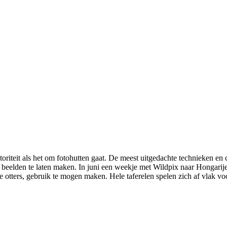
teit als het om fotohutten gaat. De meest uitgedachte technieken en cre
 beelden te laten maken. In juni een weekje met Wildpix naar Hongarije
e otters, gebruik te mogen maken. Hele taferelen spelen zich af vlak voo