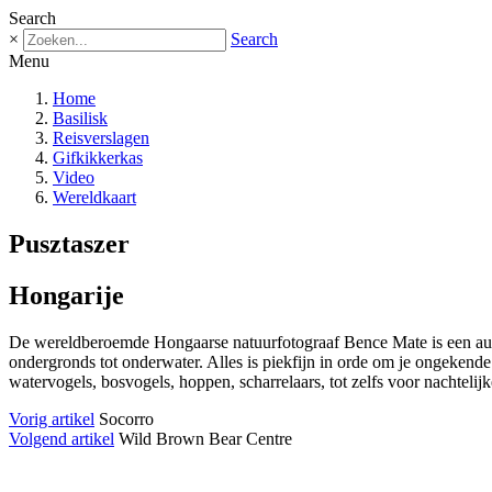
Search
×
Search
Menu
Home
Basilisk
Reisverslagen
Gifkikkerkas
Video
Wereldkaart
Pusztaszer
Hongarije
De wereldberoemde Hongaarse natuurfotograaf Bence Mate is een autori
ondergronds tot onderwater. Alles is piekfijn in orde om je ongekende
watervogels, bosvogels, hoppen, scharrelaars, tot zelfs voor nachtelijk
Vorig artikel
Socorro
Volgend artikel
Wild Brown Bear Centre