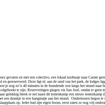
ez gevaren en met een colectivo, een lokaal taxibusje naar Carate gered
n gereserveerd. Deze ligt nl. aan de rand van het park, de lodges ligg
st je nog zo’n 40 minuten in de brandende zon langs het strand naar h
eboekt te zijn. Reserveringen gingen via San José, omdat er geen telef
, maar gelukkig bleek er net naast dit tentenkamp een nieuw tentenkamp
t een drankje in een hangmatje aan het strand. Ondertussen begon te sc
aapplaats op. Ieder had zijn eigen boom, eerst zaten ze nog vrij onde