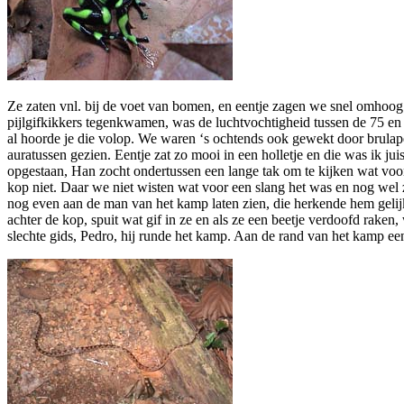
Ze zaten vnl. bij de voet van bomen, en eentje zagen we snel omhoo
pijlgifkikkers tegenkwamen, was de luchtvochtigheid tussen de 75 en 
al hoorde je die volop. We waren ‘s ochtends ook gewekt door brulapen
auratussen gezien. Eentje zat zo mooi in een holletje en die was ik ju
opgestaan, Han zocht ondertussen een lange tak om te kijken wat voor 
kop niet. Daar we niet wisten wat voor een slang het was en nog wel 
nog even aan de man van het kamp laten zien, die herkende hem gelijk. D
achter de kop, spuit wat gif in ze en als ze een beetje verdoofd rake
slechte gids, Pedro, hij runde het kamp. Aan de rand van het kamp een 