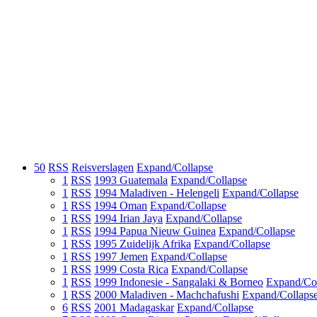
50
RSS
Reisverslagen
Expand/Collapse
1
RSS
1993 Guatemala
Expand/Collapse
1
RSS
1994 Maladiven - Helengeli
Expand/Collapse
1
RSS
1994 Oman
Expand/Collapse
1
RSS
1994 Irian Jaya
Expand/Collapse
1
RSS
1994 Papua Nieuw Guinea
Expand/Collapse
1
RSS
1995 Zuidelijk Afrika
Expand/Collapse
1
RSS
1997 Jemen
Expand/Collapse
1
RSS
1999 Costa Rica
Expand/Collapse
1
RSS
1999 Indonesie - Sangalaki & Borneo
Expand/Col
1
RSS
2000 Maladiven - Machchafushi
Expand/Collaps
6
RSS
2001 Madagaskar
Expand/Collapse