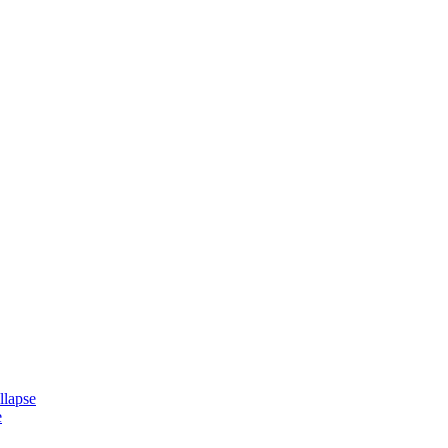
lapse
e