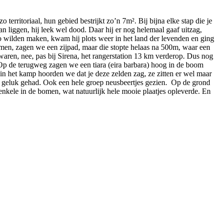
territoriaal, hun gebied bestrijkt zo’n 7m². Bij bijna elke stap die je
 liggen, hij leek wel dood. Daar hij er nog helemaal gaaf uitzag,
o wilden maken, kwam hij plots weer in het land der levenden en ging
amen, zagen we een zijpad, maar die stopte helaas na 500m, waar een
 waren, nee, pas bij Sirena, het rangerstation 13 km verderop. Dus nog
. Op de terugweg zagen we een tiara (eira barbara) hoog in de boom
r in het kamp hoorden we dat je deze zelden zag, ze zitten er wel maar
el geluk gehad. Ook een hele groep neusbeertjes gezien. Op de grond
r enkele in de bomen, wat natuurlijk hele mooie plaatjes opleverde. En