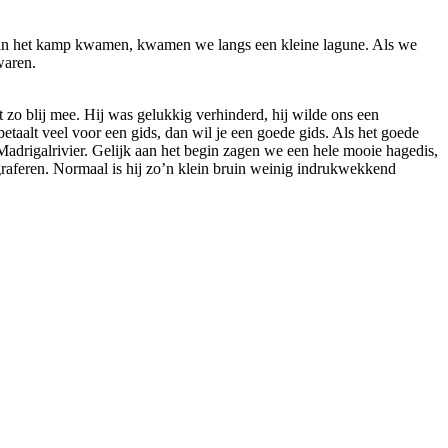
er in het kamp kwamen, kwamen we langs een kleine lagune. Als we
waren.
zo blij mee. Hij was gelukkig verhinderd, hij wilde ons een
taalt veel voor een gids, dan wil je een goede gids. Als het goede
Madrigalrivier. Gelijk aan het begin zagen we een hele mooie hagedis,
raferen. Normaal is hij zo’n klein bruin weinig indrukwekkend