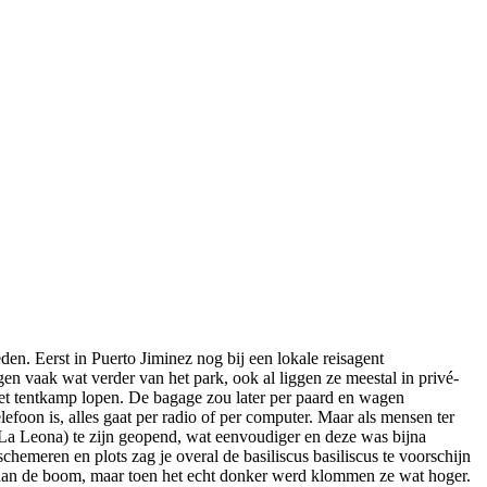
en. Eerst in Puerto Jiminez nog bij een lokale reisagent
en vaak wat verder van het park, ook al liggen ze meestal in privé-
et tentkamp lopen. De bagage zou later per paard en wagen
oon is, alles gaat per radio of per computer. Maar als mensen ter
 (La Leona) te zijn geopend, wat eenvoudiger en deze was bijna
hemeren en plots zag je overal de basiliscus basiliscus te voorschijn
raan de boom, maar toen het echt donker werd klommen ze wat hoger.