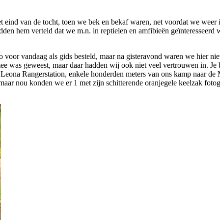
het eind van de tocht, toen we bek en bekaf waren, net voordat we we
den hem verteld dat we m.n. in reptielen en amfibieën geïnteresseerd 
voor vandaag als gids besteld, maar na gisteravond waren we hier niet 
e was geweest, maar daar hadden wij ook niet veel vertrouwen in. Je be
 La Leona Rangerstation, enkele honderden meters van ons kamp naar de 
aar nou konden we er 1 met zijn schitterende oranjegele keelzak fotog