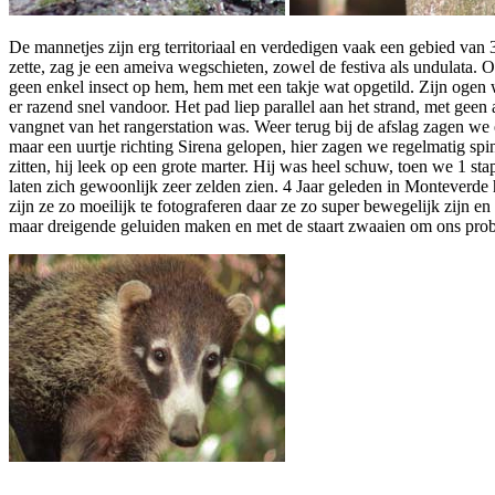
De mannetjes zijn erg territoriaal en verdedigen vaak een gebied van 30
zette, zag je een ameiva wegschieten, zowel de festiva als undulata.
geen enkel insect op hem, hem met een takje wat opgetild. Zijn ogen
er razend snel vandoor. Het pad liep parallel aan het strand, met ge
vangnet van het rangerstation was. Weer terug bij de afslag zagen we e
maar een uurtje richting Sirena gelopen, hier zagen we regelmatig sp
zitten, hij leek op een grote marter. Hij was heel schuw, toen we 1 st
laten zich gewoonlijk zeer zelden zien. 4 Jaar geleden in Monteverd
zijn ze zo moeilijk te fotograferen daar ze zo super bewegelijk zijn e
maar dreigende geluiden maken en met de staart zwaaien om ons prob