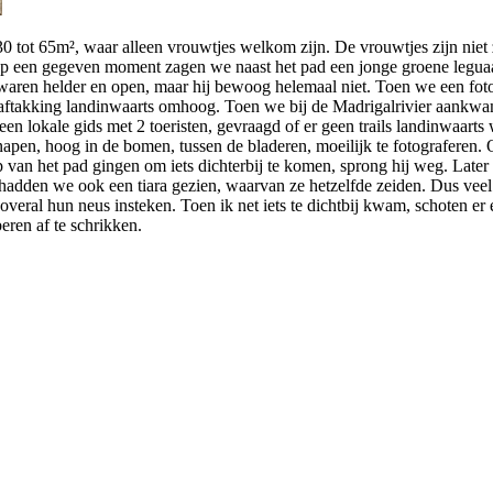
 tot 65m², waar alleen vrouwtjes welkom zijn. De vrouwtjes zijn niet zo 
 Op een gegeven moment zagen we naast het pad een jonge groene leguaan
 waren helder en open, maar hij bewoog helemaal niet. Toen we een fot
en aftakking landinwaarts omhoog. Toen we bij de Madrigalrivier aankw
en lokale gids met 2 toeristen, gevraagd of er geen trails landinwaarts
inapen, hoog in de bomen, tussen de bladeren, moeilijk te fotograferen
ap van het pad gingen om iets dichterbij te komen, sprong hij weg. Late
e hadden we ook een tiara gezien, waarvan ze hetzelfde zeiden. Dus ve
n overal hun neus insteken. Toen ik net iets te dichtbij kwam, schoten e
eren af te schrikken.