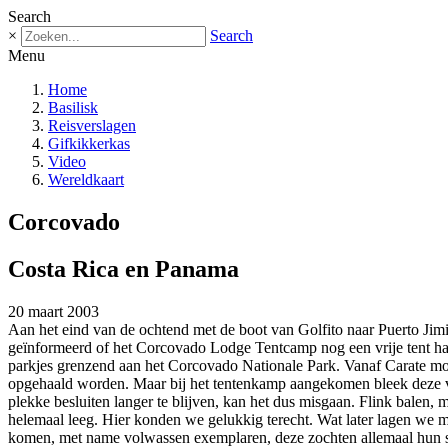
Search
×
Search
Menu
Home
Basilisk
Reisverslagen
Gifkikkerkas
Video
Wereldkaart
Corcovado
Costa Rica en Panama
20 maart 2003
Aan het eind van de ochtend met de boot van Golfito naar Puerto Jimin
geïnformeerd of het Corcovado Lodge Tentcamp nog een vrije tent had e
parkjes grenzend aan het Corcovado Nationale Park. Vanaf Carate moe
opgehaald worden. Maar bij het tentenkamp aangekomen bleek deze volg
plekke besluiten langer te blijven, kan het dus misgaan. Flink balen
helemaal leeg. Hier konden we gelukkig terecht. Wat later lagen we me
komen, met name volwassen exemplaren, deze zochten allemaal hun sl