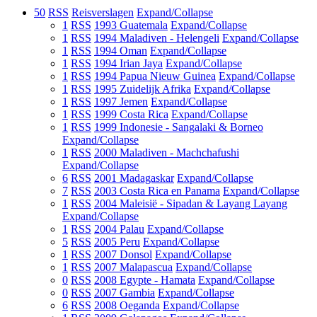
50
RSS
Reisverslagen
Expand/Collapse
1
RSS
1993 Guatemala
Expand/Collapse
1
RSS
1994 Maladiven - Helengeli
Expand/Collapse
1
RSS
1994 Oman
Expand/Collapse
1
RSS
1994 Irian Jaya
Expand/Collapse
1
RSS
1994 Papua Nieuw Guinea
Expand/Collapse
1
RSS
1995 Zuidelijk Afrika
Expand/Collapse
1
RSS
1997 Jemen
Expand/Collapse
1
RSS
1999 Costa Rica
Expand/Collapse
1
RSS
1999 Indonesie - Sangalaki & Borneo
Expand/Collapse
1
RSS
2000 Maladiven - Machchafushi
Expand/Collapse
6
RSS
2001 Madagaskar
Expand/Collapse
7
RSS
2003 Costa Rica en Panama
Expand/Collapse
1
RSS
2004 Maleisië - Sipadan & Layang Layang
Expand/Collapse
1
RSS
2004 Palau
Expand/Collapse
5
RSS
2005 Peru
Expand/Collapse
1
RSS
2007 Donsol
Expand/Collapse
1
RSS
2007 Malapascua
Expand/Collapse
0
RSS
2008 Egypte - Hamata
Expand/Collapse
0
RSS
2007 Gambia
Expand/Collapse
6
RSS
2008 Oeganda
Expand/Collapse