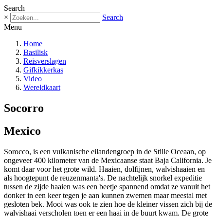
Search
×
Search
Menu
Home
Basilisk
Reisverslagen
Gifkikkerkas
Video
Wereldkaart
Socorro
Mexico
Sorocco, is een vulkanische eilandengroep in de Stille Oceaan, op
ongeveer 400 kilometer van de Mexicaanse staat Baja California.
Je
komt daar voor het grote wild. Haaien, dolfijnen, walvishaaien en
als hoogtepunt de reuzenmanta's. De nachtelijk snorkel expeditie
tussen de zijde haaien was een beetje spannend omdat ze vanuit het
donker in een keer tegen je aan kunnen zwemen maar meestal met
gesloten bek. Mooi was ook te zien hoe de kleiner vissen zich bij de
walvishaai verscholen toen er een haai in de buurt kwam. De grote